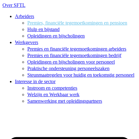
Ga
Over SFTL
naar
de
Arbeiders
inhoud
Premies, financiële tegemoetkomingen en pensioen
Hulp en bijstand
Opleidingen en bijscholingen
Werkgevers
Premies en financiële tegemoetkomingen arbeiders
Premies en financiële tegemoetkomingen bedrijf
Opleidingen en bijscholingen voor personeel
Praktische ondersteuning personeelszaken
Steunmaatregelen voor huidig en toekomstig personeel
Interesse in de sector
Instroom en competenties
Welzijn en Werkbaar werk
Samenwerking met opleidingspartners