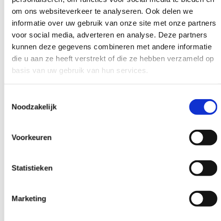
Werkgevers
om ons websiteverkeer te analyseren. Ook delen we
Premies en financiële tegemoetkomingen arbeiders
informatie over uw gebruik van onze site met onze partners
Premies en financiële tegemoetkomingen bedrijf
voor social media, adverteren en analyse. Deze partners
Opleidingen en bijscholingen voor personeel
Praktische ondersteuning personeelszaken
kunnen deze gegevens combineren met andere informatie
Steunmaatregelen voor huidig en toekomstig personeel
die u aan ze heeft verstrekt of die ze hebben verzameld op
Interesse in de sector
basis van uw gebruik van hun services.
Instroom en competenties
Welzijn en Werkbaar werk
Toestemmingsselectie
Samenwerking met opleidingspartners
Noodzakelijk
Login
Contact
Voorkeuren
NL
FR
DE
Statistieken
Login
Contact
Marketing
NL