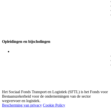
Wat te doen bij een ziekenhuisopname?
Bijstand in het buitenland
Bijstand tijdens professionele verplaatsingen
Een verkeersongeval… wat dan?
Psychologische begeleiding bij traumatische gebeurtenissen
Opleidingen en bijscholingen
Mentoropleidingen voor vrachtwagenchauffeurs en logistie
medewerk(st)ers
Via je werkgever
Tools voor vrachtwagenchauffeurs
Truckersquiz
Het Sociaal Fonds Transport en Logistiek (SFTL) is het Fonds voor
Bestaanszekerheid voor de ondernemingen van de sector
wegvervoer en logistiek.
Bescherming van privacy
Cookie Policy