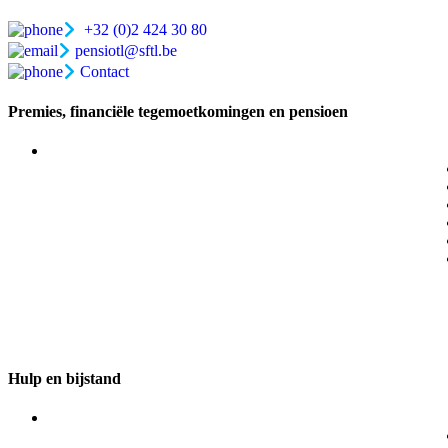
+32 (0)2 424 30 80
pensiotl@sftl.be
Contact
Premies, financiële tegemoetkomingen en pensioen
Eindejaarspremie
Sectoraal aanvullend pensioen
Syndicale premie
Aanvullende uitkering wegens ziekte
Dodelijk arbeidsongeval of overlijden op het werk
Verlies of beschadiging persoonlijke bezittingen
Via je werkgever
Hulp en bijstand
Hospitalisatieverzekering AG Insurance